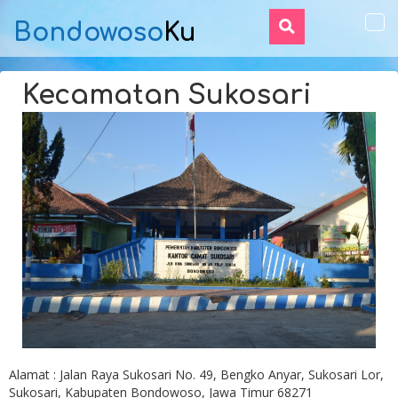
Bondowoso
Ku
Tog
navi
Kecamatan Sukosari
Alamat : Jalan Raya Sukosari No. 49, Bengko Anyar, Sukosari Lor,
Sukosari, Kabupaten Bondowoso, Jawa Timur 68271